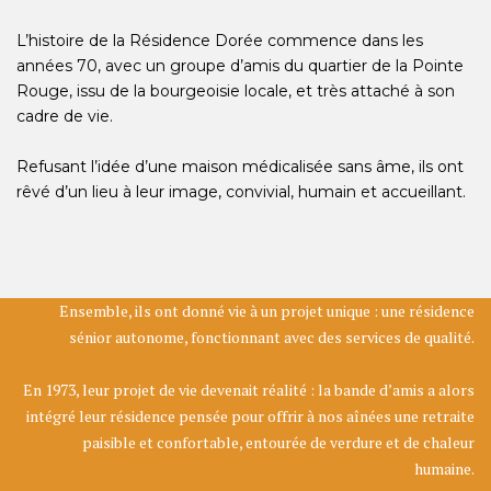
L’histoire de la Résidence Dorée commence dans les
années 70, avec un groupe d’amis du quartier de la Pointe
Rouge, issu de la bourgeoisie locale, et très attaché à son
cadre de vie.
Refusant l’idée d’une maison médicalisée sans âme, ils ont
rêvé d’un lieu à leur image, convivial, humain et accueillant.
Ensemble, ils ont donné vie à un projet unique : une résidence
sénior autonome, fonctionnant avec des services de qualité.
En 1973, leur projet de vie devenait réalité : la bande d’amis a alors
intégré leur résidence pensée pour offrir à nos aînées une retraite
paisible et confortable, entourée de verdure et de chaleur
humaine.