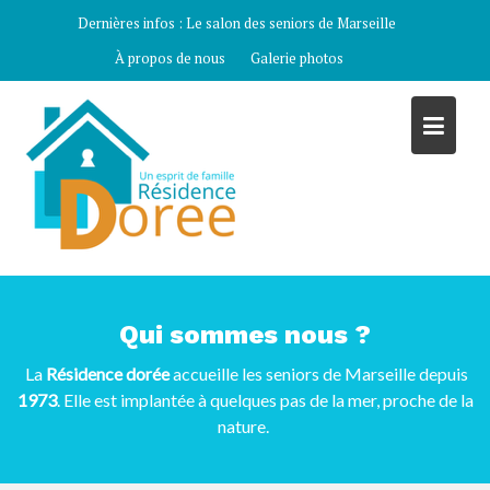
Skip
Dernières infos :
Le salon des seniors de Marseille
to
À propos de nous
Galerie photos
content
Qui sommes nous ?
La
Résidence dorée
accueille les seniors de Marseille depuis
1973
. Elle est implantée à quelques pas de la mer, proche de la
nature.