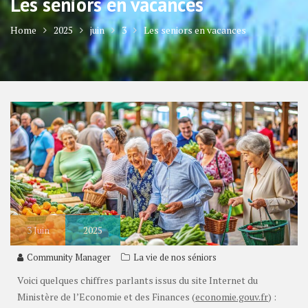
Les seniors en vacances
Home
2025
juin
3
Les seniors en vacances
3
Juin
2025
Community Manager
La vie de nos séniors
Voici quelques chiffres parlants issus du site Internet du
Ministère de l’Economie et des Finances (
economie.gouv.fr
) :